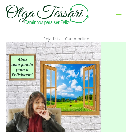
Ir
para
Men
o
prin
conteúdo
Seja feliz – Curso online