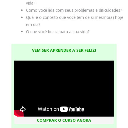
vida?
Como você lida com seus problemas e dificuldades?
Qual é o conceito que você tem de si mesmo(a) hoje
em dia?
O que você busca para a sua vida?
VEM SER APRENDER A SER FELIZ!
COMPRAR O CURSO AGORA