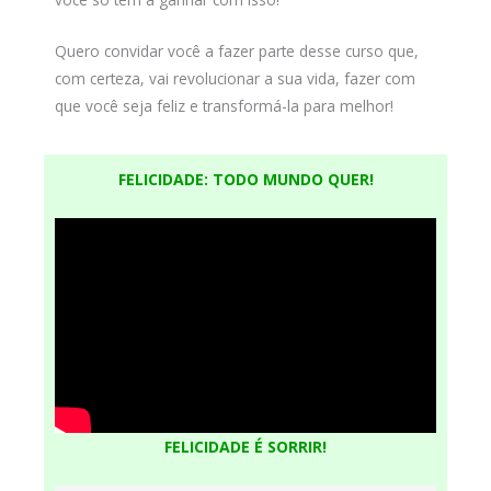
Quero convidar você a fazer parte desse curso que,
com certeza, vai revolucionar a sua vida, fazer com
que você seja feliz e transformá-la para melhor!
FELICIDADE: TODO MUNDO QUER!
FELICIDADE É SORRIR
!