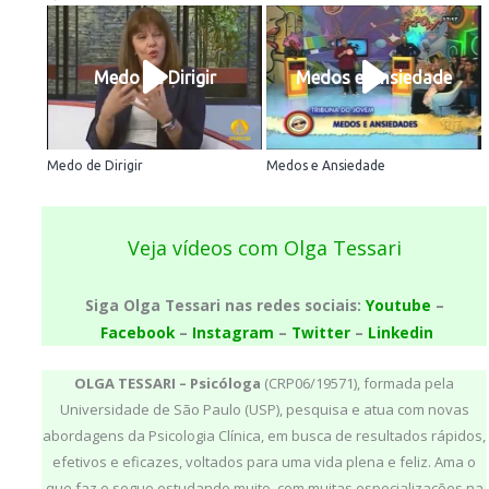
Medo de Dirigir
Medos e Ansiedade
Medo de Dirigir
Medos e Ansiedade
Veja vídeos com Olga Tessari
Siga Olga Tessari nas redes sociais:
Youtube
–
Facebook
–
Instagram
–
Twitter
–
Linkedin
OLGA TESSARI –
Psicóloga
(CRP06/19571), formada pela
Universidade de São Paulo (USP), pesquisa e atua com novas
abordagens da Psicologia Clínica, em busca de resultados rápidos,
efetivos e eficazes, voltados para uma vida plena e feliz. Ama o
que faz e segue estudando muito, com muitas especializações na