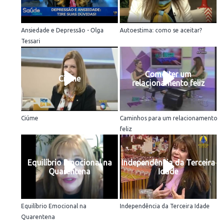
Ansiedade e Depressão - Olga
Autoestima: como se aceitar?
Tessari
Como ter um
Ciúme
relacionamento feliz
Ciúme
Caminhos para um relacionamento
feliz
Equilíbrio Emocional na
Independência da Terceira
Quarentena
Idade
Equilíbrio Emocional na
Independência da Terceira Idade
Quarentena