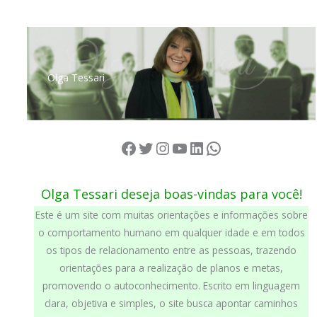
Ir
para
o
conteúdo
Olga Tessari
Facebook
Twitter
Instagram
YouTube
LinkedIn
WhatsApp
Olga Tessari deseja boas-vindas para você!
Este é um site com muitas orientações e informações sobre
o comportamento humano em qualquer idade e em todos
os tipos de relacionamento entre as pessoas, trazendo
orientações para a realização de planos e metas,
promovendo o autoconhecimento. Escrito em linguagem
clara, objetiva e simples, o site busca apontar caminhos