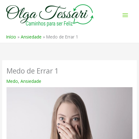
Ir
para
Men
o
prin
conteúdo
Início
Ansiedade
Medo de Errar 1
Medo de Errar 1
Medo
,
Ansiedade