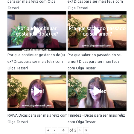
para ser mais feliz com Olga
ex? Dicas para ser mais feliz com
Tessari
Olga Tessari
Por que continuar
Pra que saber do passado
gostando do(a) ex?
do seu amor?
Por que continuar gostando do(a)
Pra que saber do passado do seu
ex? Dicas para ser mais feliz com
amor? Dicas para ser mais feliz
Olga Tessari
com Olga Tessari
Raiva!
Timidez
RAIVA Dicas para ser mais feliz com
Timidez - Dicas para ser mais feliz
Olga Tessari
com Olga Tessari
«
‹
of
5
›
»