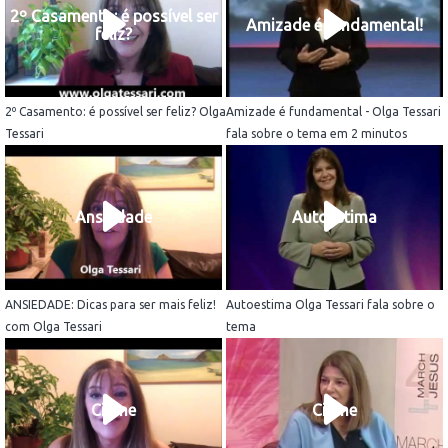
2º Casamento: é possível ser
Amizade é fundamental!
feliz?
2º Casamento: é possível ser feliz? Olga
Amizade é fundamental - Olga Tessari
Tessari
fala sobre o tema em 2 minutos
Ansiedade
Autoestima
ANSIEDADE: Dicas para ser mais feliz!
Autoestima Olga Tessari fala sobre o
com Olga Tessari
tema
Ciúme
Ciúme