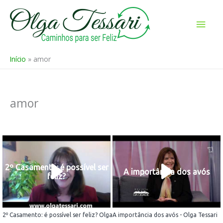
Ir
para
Men
o
prin
conteúdo
Início
amor
amor
2º Casamento: é possível ser
A importância dos avós
feliz?
2º Casamento: é possível ser feliz? Olga
A importância dos avós - Olga Tessari