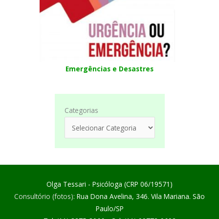
Emergências e Desastres
Categorias
Olga Tessari - Psicóloga (CRP 06/19571)
Consultório (fotos):
Rua Dona Avelina, 346. Vila Mariana. São
Paulo/SP