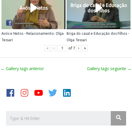
Briga do casal e Educação
Avós e Netos
dos Filhos
Avós e Netos - Relacionamento. Olga
Briga do casal e Educação dos Filhos -
Tessari
Olga Tessari
«
‹
of
7
›
»
←
Gallery tags anterior
Gallery tags seguinte
→