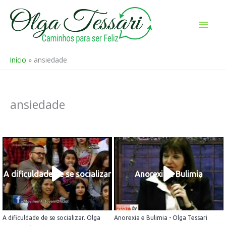
Ir
para
Men
o
prin
conteúdo
Início
ansiedade
ansiedade
A dificuldade de se socializar
Anorexia e Bulimia
A dificuldade de se socializar. Olga
Anorexia e Bulimia - Olga Tessari