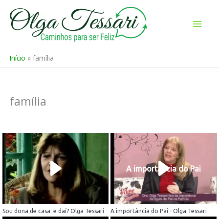
Ir
para
Men
o
prin
conteúdo
Início
família
família
A importância do Pai
Sou dona de casa: e daí? Olga Tessari
A importância do Pai - Olga Tessari