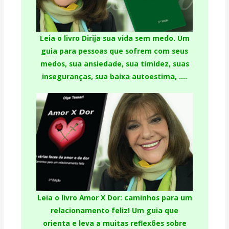
Leia o livro Dirija sua vida sem medo. U
m
guia para pessoas que sofrem com seus
medos, sua ansiedade, sua timidez, suas
inseguranças, sua baixa autoestima, ….
Leia o livro Amor X Dor: caminhos para um
relacionamento feliz!
Um guia que
orienta e leva a muitas reflexões sobre