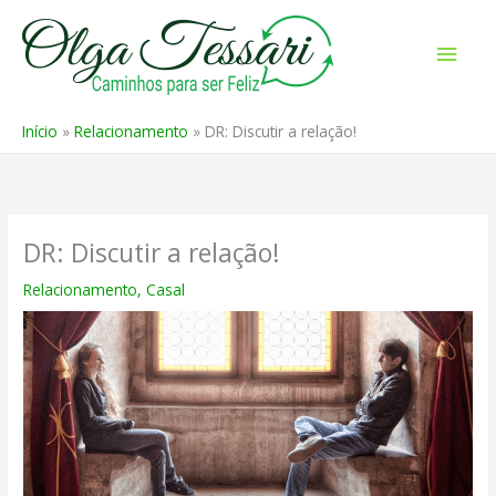
Ir
para
Men
o
prin
conteúdo
Início
Relacionamento
DR: Discutir a relação!
DR: Discutir a relação!
Relacionamento
,
Casal