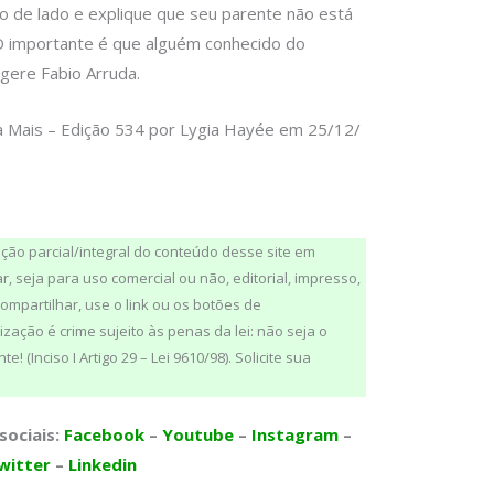
 de lado e explique que seu parente não está
“O importante é que alguém conhecido do
ugere Fabio Arruda.
va Mais – Edição 534 por Lygia Hayée em 25/12/
ução parcial/integral do conteúdo desse site em
, seja para uso comercial ou não, editorial, impresso,
 compartilhar, use o link ou os botões de
zação é crime sujeito às penas da lei: não seja o
 (Inciso I Artigo 29 – Lei 9610/98). Solicite sua
sociais:
Facebook
–
Youtube
–
Instagram
–
witter
–
Linkedin