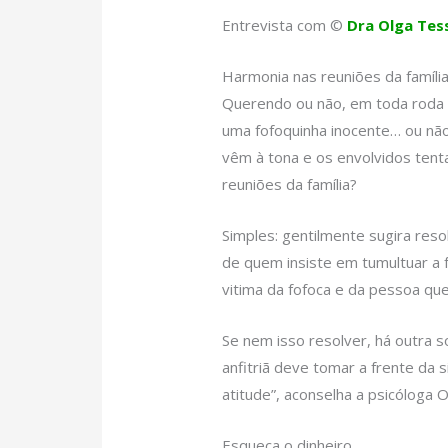
Entrevista com ©
Dra Olga Tes
Harmonia nas reuniões da famíli
Querendo ou não, em toda roda fa
uma fofoquinha inocente… ou não
vêm à tona e os envolvidos tent
reuniões da família?
Simples: gentilmente sugira res
de quem insiste em tumultuar a f
vitima da fofoca e da pessoa que a
Se nem isso resolver, há outra so
anfitriã deve tomar a frente da s
atitude”, aconselha a psicóloga O
Esqueça o dinheiro