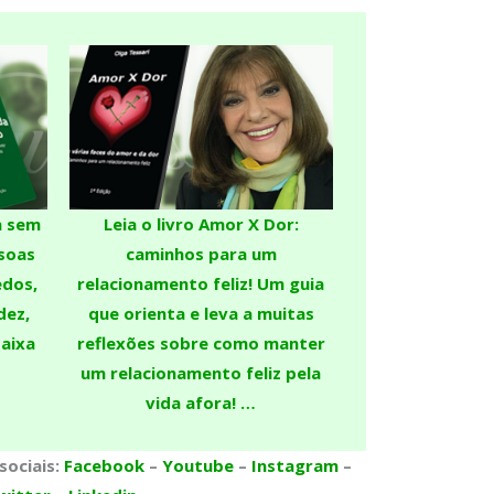
da sem
Leia o livro Amor X Dor:
soas
caminhos para um
dos,
relacionamento feliz!
Um guia
dez,
que orienta e leva a muitas
baixa
reflexões sobre como manter
um relacionamento feliz pela
vida afora! …
sociais:
Facebook
–
Youtube
–
Instagram
–