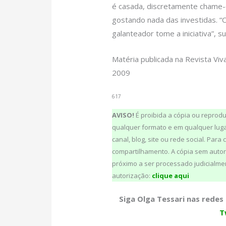
é casada, discretamente chame-o
gostando nada das investidas. 
galanteador tome a iniciativa”, s
Matéria publicada na Revista Vi
2009
617
AVISO!
É proibida a cópia ou reprod
qualquer formato e em qualquer lugar
canal, blog, site ou rede social. Para
compartilhamento. A cópia sem autori
próximo a ser processado judicialmente!
autorização:
clique aqui
Siga Olga Tessari nas redes 
T