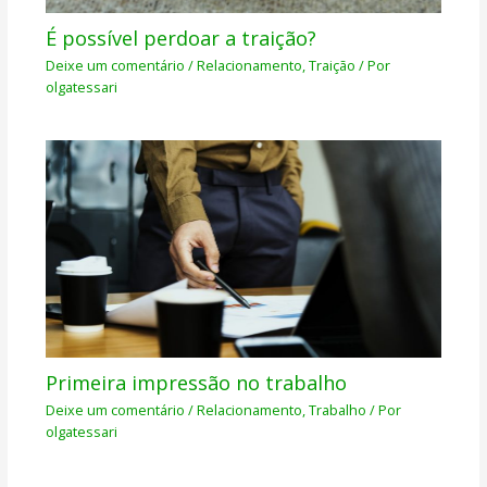
É possível perdoar a traição?
Deixe um comentário
/
Relacionamento
,
Traição
/ Por
olgatessari
Primeira impressão no trabalho
Deixe um comentário
/
Relacionamento
,
Trabalho
/ Por
olgatessari