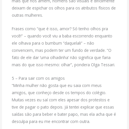
mais que nos amem, homens são visuais e dificilmente
deixam de espichar os olhos para os atributos físicos de
outras mulheres.
Frases como “que é isso, amor? Só tenho olhos pra
você!” – quando você viu a baba escorrendo enquanto
ele olhava para o bumbum “daquelali” – não
convencem, mas podem ter um fundo de verdade. “O
fato de ele dar ‘uma olhadinha’ não significa que faria
mais do que isso mesmo: olhar”, pondera Olga Tessari.
5 – Para sair com os amigos
“Minha mulher não gosta que eu saia com meus
amigos, que conheço desde os tempos do colégio.
Muitas vezes eu saí com eles apesar dos protestos e
tive de pagar o pato depois. Já tentei explicar que essas
saídas são para beber e bater papo, mas ela acha que é
desculpa para eu me encontrar com outra.