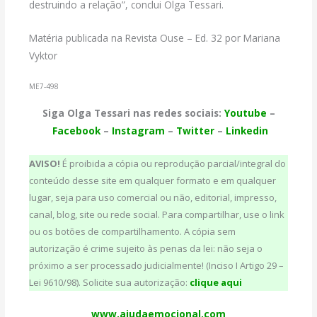
destruindo a relação”, conclui Olga Tessari.
Matéria publicada na Revista Ouse – Ed. 32 por Mariana
Vyktor
ME7-498
Siga Olga Tessari nas redes sociais:
Youtube
–
Facebook
–
Instagram
–
Twitter
–
Linkedin
AVISO!
É proibida a cópia ou reprodução parcial/integral do
conteúdo desse site em qualquer formato e em qualquer
lugar, seja para uso comercial ou não, editorial, impresso,
canal, blog, site ou rede social. Para compartilhar, use o link
ou os botões de compartilhamento. A cópia sem
autorização é crime sujeito às penas da lei: não seja o
próximo a ser processado judicialmente! (Inciso I Artigo 29 –
Lei 9610/98). Solicite sua autorização:
clique aqui
www.ajudaemocional.com