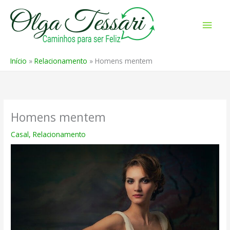
Ir
para
Men
o
prin
conteúdo
Início
Relacionamento
Homens mentem
Homens mentem
Casal
,
Relacionamento