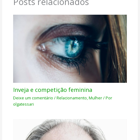
Posts relacionados
Inveja e competição feminina
Deixe um comentário
/
Relacionamento
,
Mulher
/ Por
olgatessari