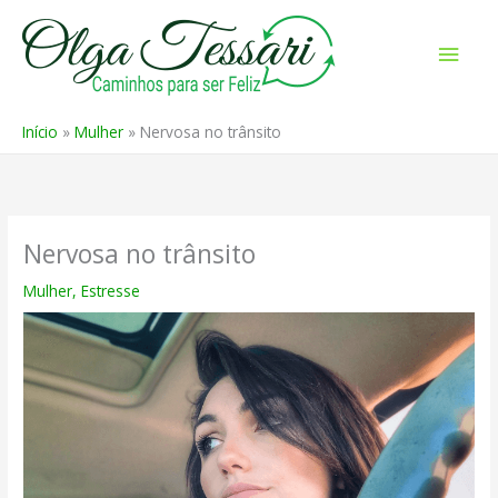
Ir
para
Men
o
prin
conteúdo
Início
Mulher
Nervosa no trânsito
Nervosa no trânsito
Mulher
,
Estresse