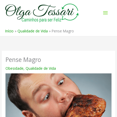
Ir
para
Men
o
prin
conteúdo
Início
Qualidade de Vida
Pense Magro
Pense Magro
Obesidade
,
Qualidade de Vida