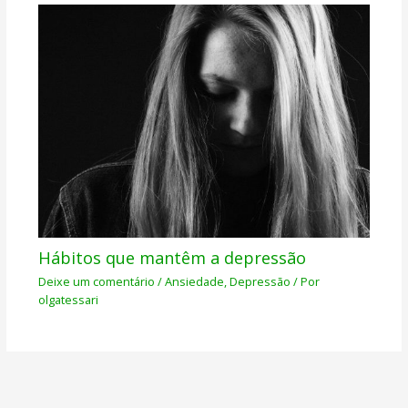
Hábitos que mantêm a depressão
Deixe um comentário
/
Ansiedade
,
Depressão
/ Por
olgatessari