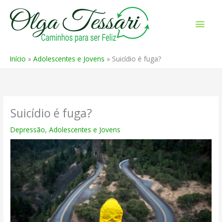
Ir
para
Men
o
prin
conteúdo
Início
Adolescentes e Jovens
Suicídio é fuga?
Suicídio é fuga?
Depressão
,
Adolescentes e Jovens