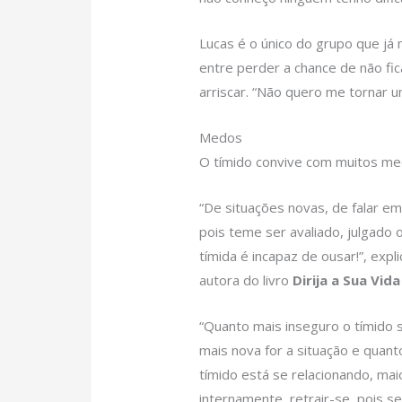
Lucas é o único do grupo que já
entre perder a chance de não fi
arriscar. “Não quero me tornar u
Medos
O tímido convive com muitos me
“De situações novas, de falar em
pois teme ser avaliado, julgado
tímida é incapaz de ousar!”, expl
autora do livro
Dirija a Sua Vi
“Quanto mais inseguro o tímido 
mais nova for a situação e qua
tímido está se relacionando, mai
internamente, retrair-se, pois s