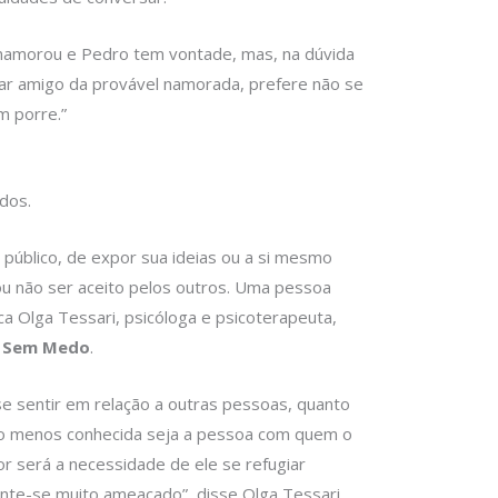
 namorou e Pedro tem vontade, mas, na dúvida
car amigo da provável namorada, prefere não se
m porre.”
dos.
 público, de expor sua ideias ou a si mesmo
 ou não ser aceito pelos outros. Uma pessoa
ica Olga Tessari, psicóloga e psicoterapeuta,
da Sem Medo
.
se sentir em relação a outras pessoas, quanto
nto menos conhecida seja a pessoa com quem o
or será a necessidade de ele se refugiar
ente-se muito ameaçado”, disse Olga Tessari.