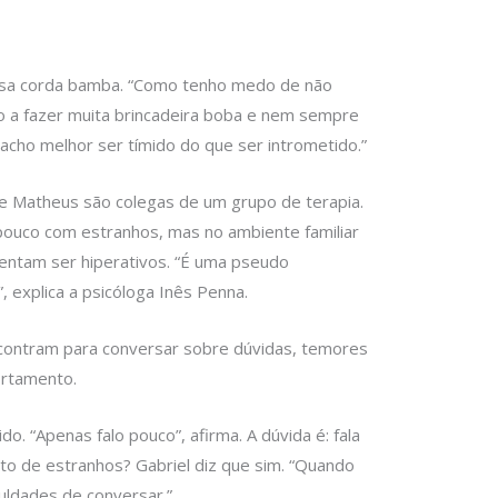
essa corda bamba. “Como tenho medo de não
o a fazer muita brincadeira boba e nem sempre
acho melhor ser tímido do que ser intrometido.”
 e Matheus são colegas de um grupo de terapia.
pouco com estranhos, mas no ambiente familiar
rentam ser hiperativos. “É uma pseudo
 explica a psicóloga Inês Penna.
ontram para conversar sobre dúvidas, temores
rtamento.
o. “Apenas falo pouco”, afirma. A dúvida é: fala
o de estranhos? Gabriel diz que sim. “Quando
uldades de conversar.”