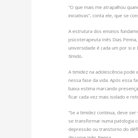
“O que mais me atrapalhou quand
iniciativas”, conta ele, que se co
A estrutura dos ensinos fundamen
psicoterapeuta Inês Dias Penna,
universidade é cada um por si e
tímido.
A timidez na adolescência pode e
nessa fase da vida. Após essa fa
baixa estima marcando presença.
ficar cada vez mais isolado e ret
“Se a timidez continua, deve ser 
se transformar numa patologia c
depressão ou transtorno do défi
discorre Inês Penna.