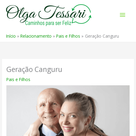
Ir
para
Men
o
prin
conteúdo
Início
Relacionamento
Pais e Filhos
Geração Canguru
Geração Canguru
Pais e Filhos