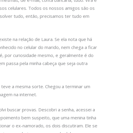
mesmas, de e-mail, conta bancária, tudo. Vira e
sos celulares. Todos os nossos amigos são os
solver tudo, então, precisamos ter tudo em
xiste na relação de Laura. Se ela nota que há
hecido no celular do marido, nem chega a ficar
 é, por curiosidade mesmo, e geralmente é do
m passa pela minha cabeça que seja outra
ão teve a mesma sorte. Chegou a terminar um
agem na internet.
lvi buscar provas. Descobri a senha, acessei a
depoimento bem suspeito, que uma menina tinha
tionar o ex-namorado, os dois discutiram. Ele se