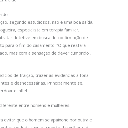
aído
lação, segundo estudiosos, não é uma boa saída.
gueira, especialista em terapia familiar,
contratar detetive em busca de confirmação de
rto para o fim do casamento. “O que restará
rado, mas com a sensação de dever cumprido”,
cios de traição, trazer as evidências à tona
ntes e desnecessárias. Principalmente se,
rdoar o infiel.
 diferente entre homens e mulheres.
ra evitar que o homem se apaixone por outra e
motas, poderia causar a morte da mulher e da