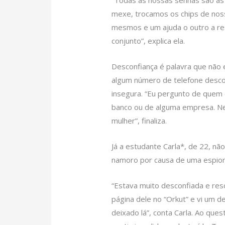
“Todas as nossas senhas são as 
mexe, trocamos os chips de nos
mesmos e um ajuda o outro a re
conjunto”, explica ela.
Desconfiança é palavra que não e
algum número de telefone descon
insegura. “Eu pergunto de quem
banco ou de alguma empresa. Ne
mulher”, finaliza.
Já a estudante Carla*, de 22, n
namoro por causa de uma espion
“Estava muito desconfiada e reso
página dele no “Orkut” e vi um 
deixado lá”, conta Carla. Ao ques