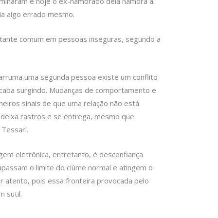
Terminaram e hoje o ex-namorado dela namora a
via algo errado mesmo.
stante comum em pessoas inseguras, segundo a
rruma uma segunda pessoa existe um conflito
 acaba surgindo. Mudanças de comportamento e
meiros sinais de que uma relação não está
, deixa rastros e se entrega, mesmo que
 Tessari.
em eletrônica, entretanto, é desconfiança
rapassam o limite do ciúme normal e atingem o
ar atento, pois essa fronteira provocada pelo
 sutil.