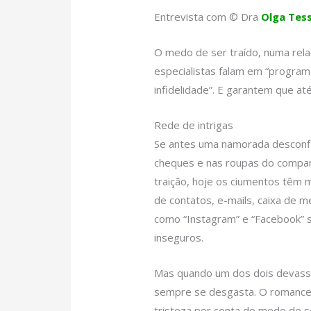
Entrevista com © Dra
Olga Tess
O medo de ser traído, numa rela
especialistas falam em “program
infidelidade”. E garantem que a
Rede de intrigas
Se antes uma namorada desconfi
cheques e nas roupas do compan
traição, hoje os ciumentos têm m
de contatos, e-mails, caixa de m
como “Instagram” e “Facebook” s
inseguros.
Mas quando um dos dois devassa 
sempre se desgasta. O romance
tristeza por conta do medo de se