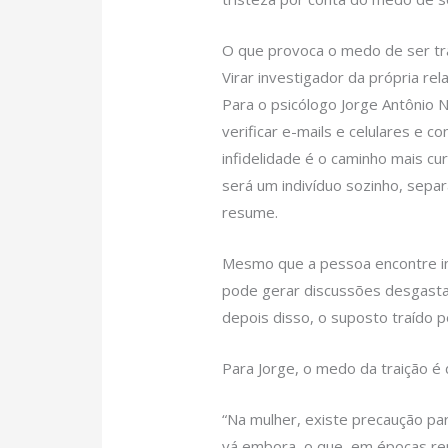
O que provoca o medo de ser tr
Virar investigador da própria re
Para o psicólogo Jorge Antônio No
verificar e-mails e celulares e 
infidelidade é o caminho mais cu
será um indivíduo sozinho, sepa
resume.
Mesmo que a pessoa encontre indí
pode gerar discussões desgasta
depois disso, o suposto traído pe
Para Jorge, o medo da traição é
“Na mulher, existe precaução pa
vá embora, o que, em épocas re