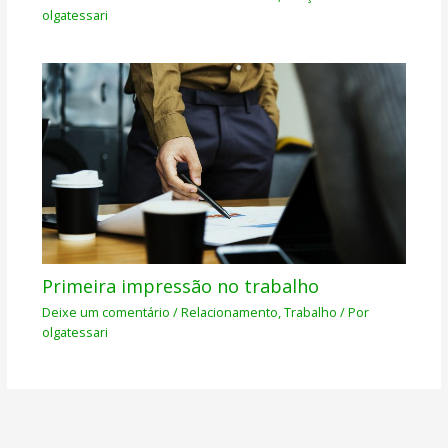
olgatessari
Primeira impressão no trabalho
Deixe um comentário
/
Relacionamento
,
Trabalho
/ Por
olgatessari