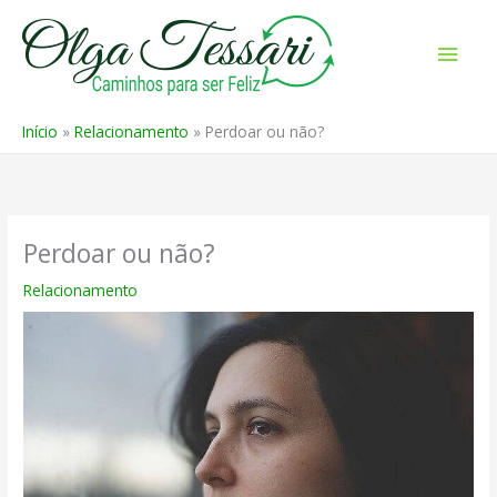
Ir
para
Men
o
prin
conteúdo
Início
Relacionamento
Perdoar ou não?
Perdoar ou não?
Relacionamento