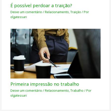
É possível perdoar a traição?
Deixe um comentário
/
Relacionamento
,
Traição
/ Por
olgatessari
Primeira impressão no trabalho
Deixe um comentário
/
Relacionamento
,
Trabalho
/ Por
olgatessari