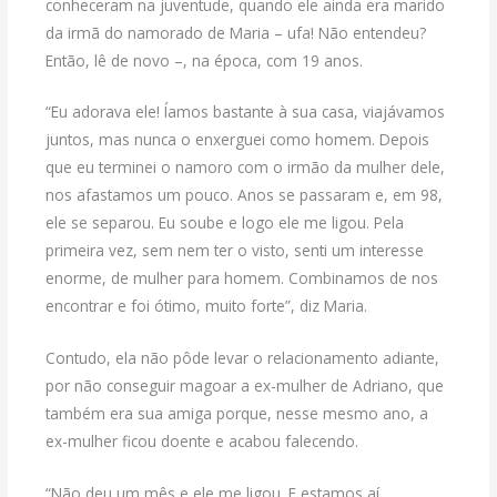
conheceram na juventude, quando ele ainda era marido
da irmã do namorado de Maria – ufa! Não entendeu?
Então, lê de novo –, na época, com 19 anos.
“Eu adorava ele! Íamos bastante à sua casa, viajávamos
juntos, mas nunca o enxerguei como homem. Depois
que eu terminei o namoro com o irmão da mulher dele,
nos afastamos um pouco. Anos se passaram e, em 98,
ele se separou. Eu soube e logo ele me ligou. Pela
primeira vez, sem nem ter o visto, senti um interesse
enorme, de mulher para homem. Combinamos de nos
encontrar e foi ótimo, muito forte”, diz Maria.
Contudo, ela não pôde levar o relacionamento adiante,
por não conseguir magoar a ex-mulher de Adriano, que
também era sua amiga porque, nesse mesmo ano, a
ex-mulher ficou doente e acabou falecendo.
“Não deu um mês e ele me ligou. E estamos aí,