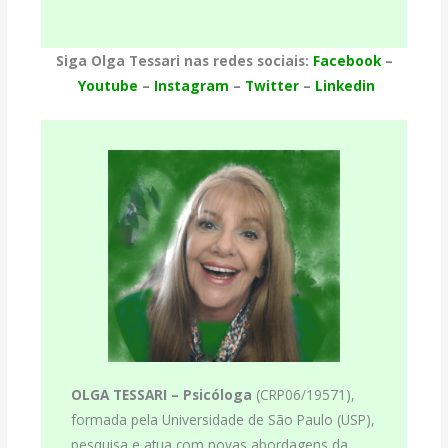
Siga Olga Tessari nas redes sociais:
Facebook
–
Youtube
–
Instagram
–
Twitter
–
Linkedin
OLGA TESSARI –
Psicóloga
(CRP06/19571),
formada pela Universidade de São Paulo (USP),
pesquisa e atua com novas abordagens da