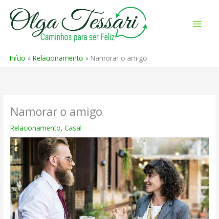
Ir
para
Men
o
prin
conteúdo
Início
Relacionamento
Namorar o amigo
Namorar o amigo
Relacionamento
,
Casal