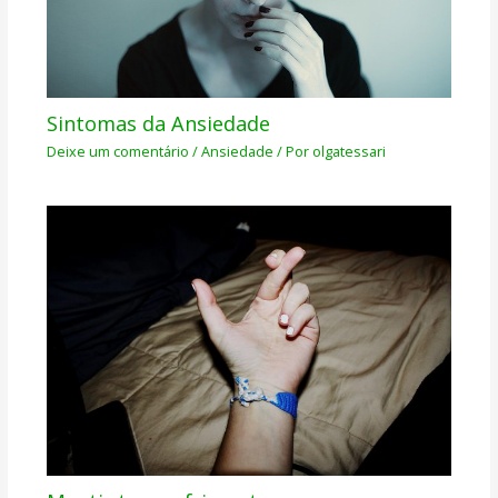
Sintomas da Ansiedade
Deixe um comentário
/
Ansiedade
/ Por
olgatessari