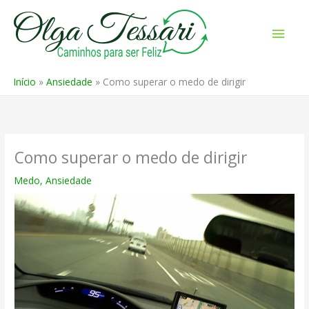
Ir
para
Men
o
prin
conteúdo
Início
Ansiedade
Como superar o medo de dirigir
Como superar o medo de dirigir
Medo
,
Ansiedade