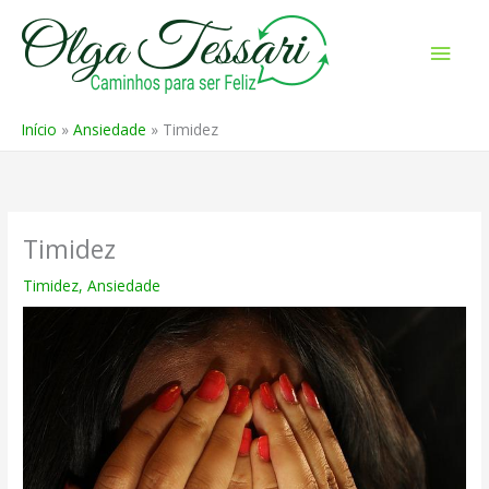
Ir
para
Men
o
prin
conteúdo
Início
Ansiedade
Timidez
Timidez
Timidez
,
Ansiedade