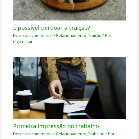
É possível perdoar a traição?
Deixe um comentário
/
Relacionamento
,
Traição
/ Por
olgatessari
Primeira impressão no trabalho
Deixe um comentário
/
Relacionamento
,
Trabalho
/ Por