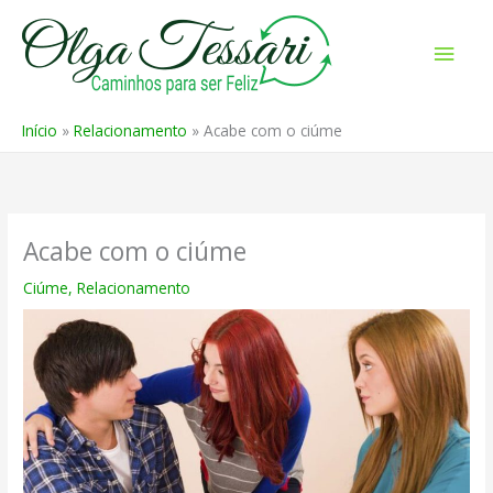
Ir
para
Men
o
prin
conteúdo
Início
Relacionamento
Acabe com o ciúme
Acabe com o ciúme
Ciúme
,
Relacionamento