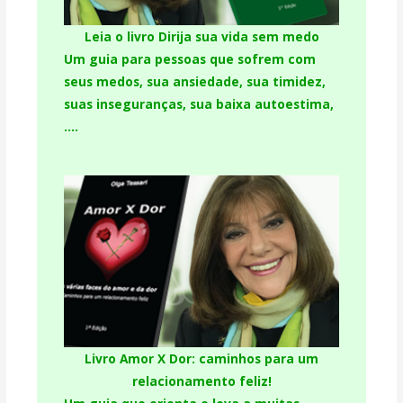
Leia o livro Dirija sua vida sem medo
Um guia para pessoas que sofrem com
seus medos, sua ansiedade, sua timidez,
suas inseguranças, sua baixa autoestima,
….
Livro Amor X Dor: caminhos para um
relacionamento feliz!