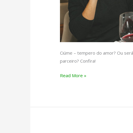
Ciúme – tempero do amor? Ou será 
parceiro? Confira!
Ciúme
Read More »
–
tempero
do
amor