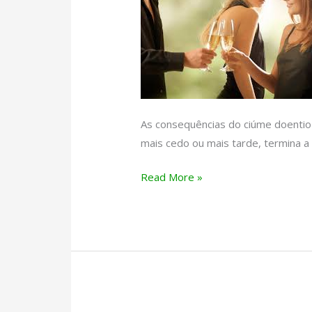
As consequências do ciúme doentio
mais cedo ou mais tarde, termina a
Consequências
Read More »
do
ciúme