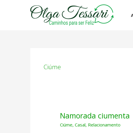
Ir
para
o
conteúdo
Ciúme
Namorada ciumenta
Ciúme
,
Casal
,
Relacionamento