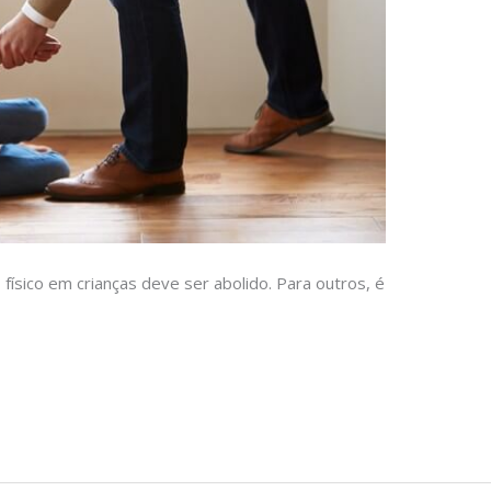
 físico em crianças deve ser abolido. Para outros, é