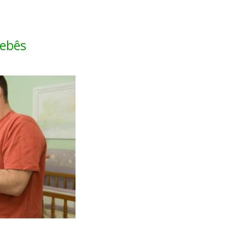
bebês
o