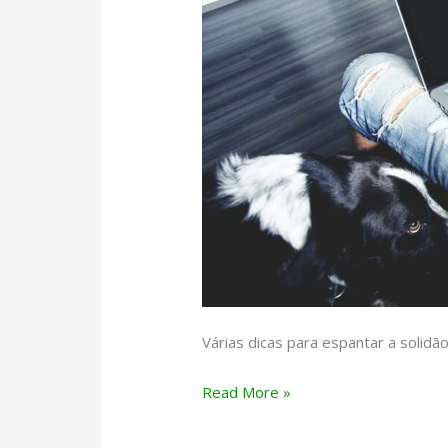
Várias dicas para espantar a solidã
Morar
Read More »
só