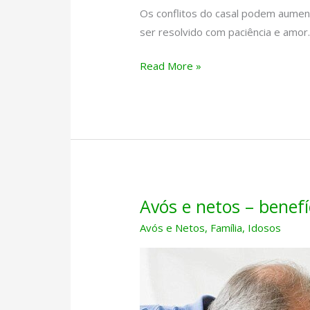
Os conflitos do casal podem aume
ser resolvido com paciência e amor
Conflitos
Read More »
do
casal
e
bebês
Avós e netos – benefí
Avós e Netos
,
Família
,
Idosos