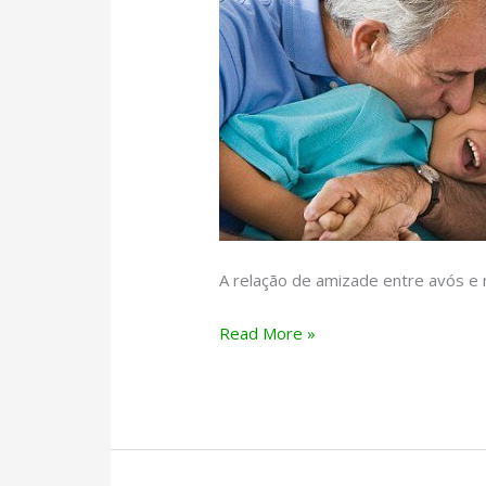
A relação de amizade entre avós e 
Avós
Read More »
e
netos
–
benefícios