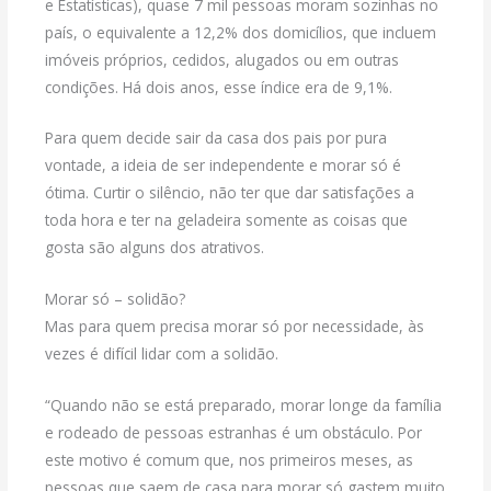
e Estatísticas), quase 7 mil pessoas moram sozinhas no
país, o equivalente a 12,2% dos domicílios, que incluem
imóveis próprios, cedidos, alugados ou em outras
condições. Há dois anos, esse índice era de 9,1%.
Para quem decide sair da casa dos pais por pura
vontade, a ideia de ser independente e morar só é
ótima. Curtir o silêncio, não ter que dar satisfações a
toda hora e ter na geladeira somente as coisas que
gosta são alguns dos atrativos.
Morar só – solidão?
Mas para quem precisa morar só por necessidade, às
vezes é difícil lidar com a solidão.
“Quando não se está preparado, morar longe da família
e rodeado de pessoas estranhas é um obstáculo. Por
este motivo é comum que, nos primeiros meses, as
pessoas que saem de casa para morar só gastem muito