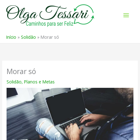
Ir
para
Men
o
prin
conteúdo
Início
Solidão
Morar só
Morar só
Solidão
,
Planos e Metas