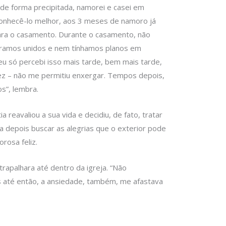
de forma precipitada, namorei e casei em
onhecê-lo melhor, aos 3 meses de namoro já
ra o casamento. Durante o casamento, não
éramos unidos e nem tínhamos planos em
 eu só percebi isso mais tarde, bem mais tarde,
vez – não me permitiu enxergar. Tempos depois,
os”, lembra.
 reavaliou a sua vida e decidiu, de fato, tratar
a depois buscar as alegrias que o exterior pode
rosa feliz.
trapalhara até dentro da igreja. “Não
 até então, a ansiedade, também, me afastava