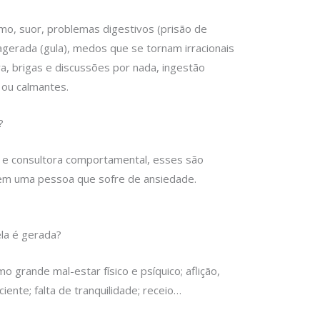
ismo, suor, problemas digestivos (prisão de
agerada (gula), medos que se tornam irracionais
va, brigas e discussões por nada, ingestão
 ou calmantes.
?
a e consultora comportamental, esses são
em uma pessoa que sofre de ansiedade.
la é gerada?
o grande mal-estar físico e psíquico; aflição,
ente; falta de tranquilidade; receio…