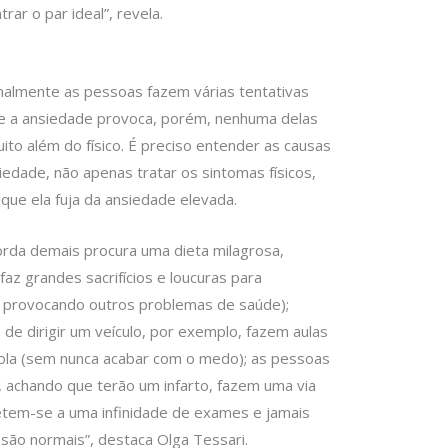
ar o par ideal”, revela.
malmente as pessoas fazem várias tentativas
e a ansiedade provoca, porém, nenhuma delas
uito além do físico. É preciso entender as causas
edade, não apenas tratar os sintomas físicos,
que ela fuja da ansiedade elevada.
da demais procura uma dieta milagrosa,
 faz grandes sacrifícios e loucuras para
 provocando outros problemas de saúde);
e dirigir um veículo, por exemplo, fazem aulas
cola (sem nunca acabar com o medo); as pessoas
a, achando que terão um infarto, fazem uma via
etem-se a uma infinidade de exames e jamais
são normais”, destaca Olga Tessari.