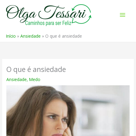
Ir
para
Men
o
prin
conteúdo
Início
Ansiedade
O que é ansiedade
O que é ansiedade
Ansiedade
,
Medo