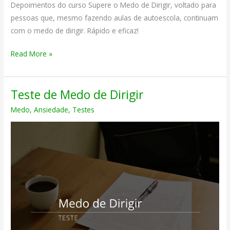
Depoimentos do curso Supere o Medo de Dirigir, voltado para
pessoas que, mesmo fazendo aulas de autoescola, continuam
com o medo de dirigir. Rápido e eficaz!
Depoimentos
Read More »
do
Curso
Teste de Medo de Dirigir
Supere
o
Medo
,
Ansiedade
,
Testes
Medo
de
Dirigir