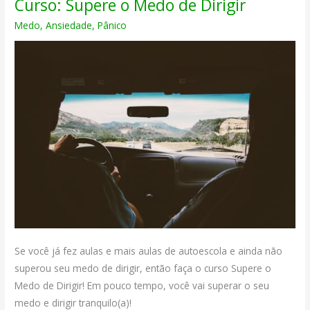
Curso: Supere o Medo de Dirigir
o
que
Medo
,
Ansiedade
,
Pânico
é?
Se você já fez aulas e mais aulas de autoescola e ainda não
superou seu medo de dirigir, então faça o curso Supere o
Medo de Dirigir! Em pouco tempo, você vai superar o seu
medo e dirigir tranquilo(a)!