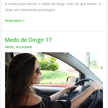
A receita para vencer o medo de dirigir, mais do que treinar, é
fazer um tratamento psicológico.
Medo
Read More »
de
Dirigir
Medo de Dirigir 17
13
Medo
,
Ansiedade