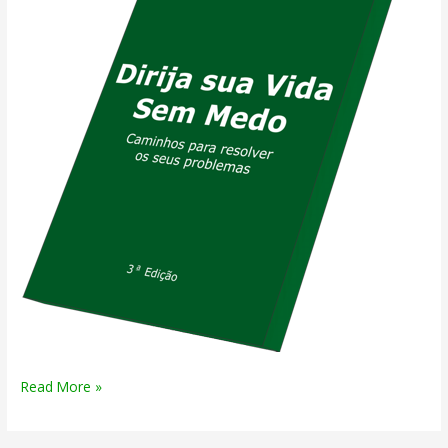
Depoimentos
Read More »
–
Livro