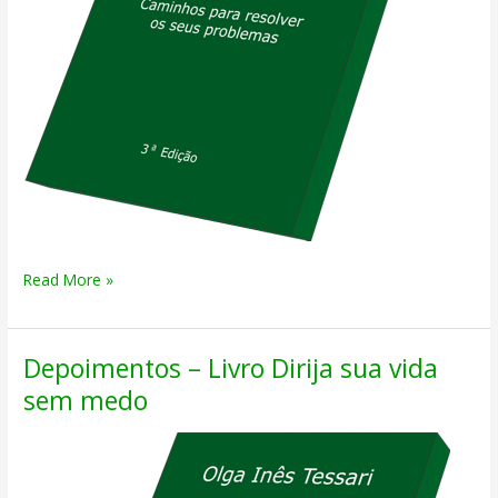
Dirija
Read More »
sua
vida
Depoimentos – Livro Dirija sua vida
sem
medo
sem medo