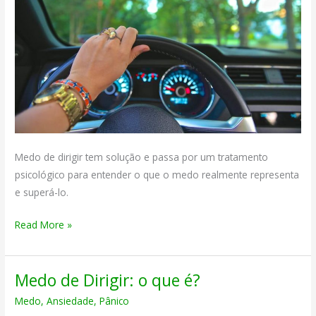
Medo de dirigir tem solução e passa por um tratamento
psicológico para entender o que o medo realmente representa
e superá-lo.
Medo
Read More »
de
Dirigir
Medo de Dirigir: o que é?
tem
solução
Medo
,
Ansiedade
,
Pânico