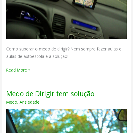
Como superar o medo de dirigir? Nem sempre fazer aulas e
aulas de autoescola é a solução!
Como
Read More »
superar
o
Medo de Dirigir tem solução
medo
de
Medo
,
Ansiedade
dirigir