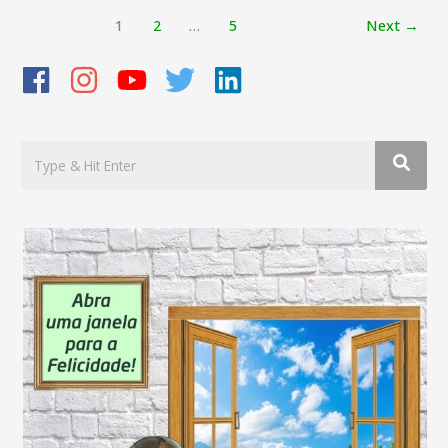
Dirija
1
2
…
5
Next
→
sua
vida
sem
medo